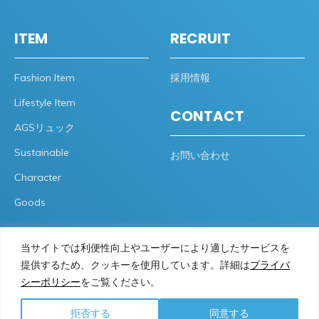
ITEM
RECRUIT
Fashion Item
採用情報
Lifestyle Item
CONTACT
AGSリュック
Sustainable
お問い合わせ
Character
Goods
当サイトでは利便性向上やユーザーにより適したサービスを
提供するため、クッキーを使用しています。詳細は
プライバ
プライバシーポリシー
サイトマップ
シーポリシー
をご覧ください。
Copyrights 2025 © MN STYLE CO.,LTD. All Rights Reserved.
拒否する
同意する